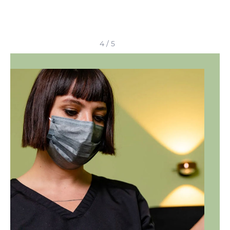
5
/
5