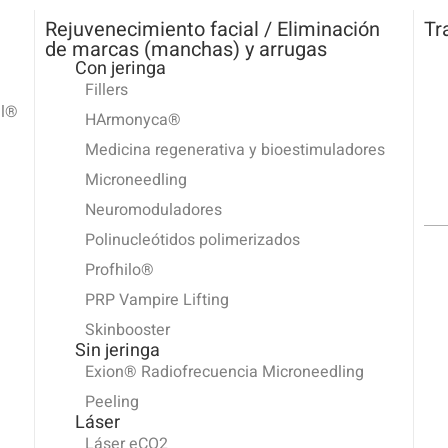
Rejuvenecimiento facial / Eliminación
Tr
de marcas (manchas) y arrugas
Con jeringa
Fillers
al®
HArmonyca®
Medicina regenerativa y bioestimuladores
Microneedling
Neuromoduladores
Polinucleótidos polimerizados
Profhilo®
PRP Vampire Lifting
Skinbooster
Sin jeringa
Exion® Radiofrecuencia Microneedling
Peeling
Láser
Láser eCO2