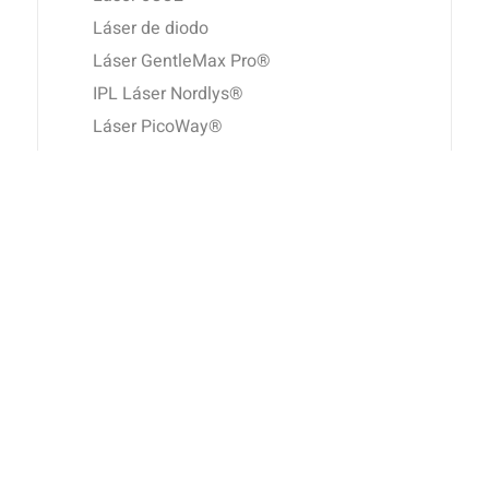
Láser de diodo
Láser GentleMax Pro®
IPL Láser Nordlys®
Láser PicoWay®